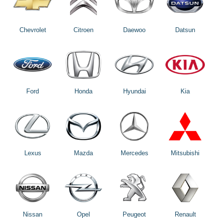
Chevrolet
Citroen
Daewoo
Datsun
Ford
Honda
Hyundai
Kia
Lexus
Mazda
Mercedes
Mitsubishi
Nissan
Opel
Peugeot
Renault